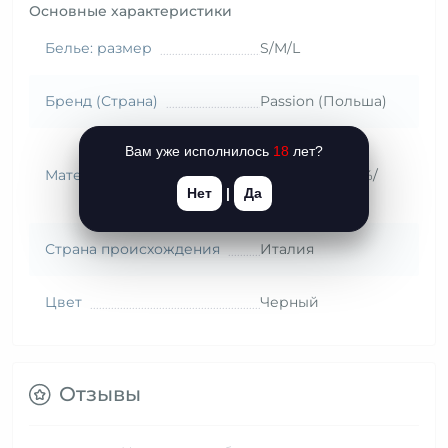
Основные характеристики
Белье: размер
S/M/L
Бренд (Страна)
Passion (Польша)
Вам уже исполнилось
18
лет?
Комбин.
Материал
(полиамид 85%/
Нет
|
Да
эластан 15%)
Страна происхождения
Италия
Цвет
Черный
Отзывы