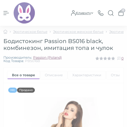
0
Клиенту
Эротическое белье
Эротическое женское белье
Эротичес
Бодистокинг Passion BS016 black,
комбинезон, имитация топа и чулок
Производитель:
Passion (Poland)
0
Код Товара:
PBS016B
Все о товаре
Описание
Характеристики
Отзывы
Hit
Продано