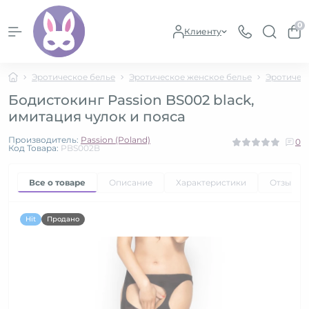
0
Клиенту
Эротическое белье
Эротическое женское белье
Эротичес
Бодистокинг Passion BS002 black,
имитация чулок и пояса
Производитель:
Passion (Poland)
0
Код Товара:
PBS002B
Все о товаре
Описание
Характеристики
Отзывы
Hit
Продано