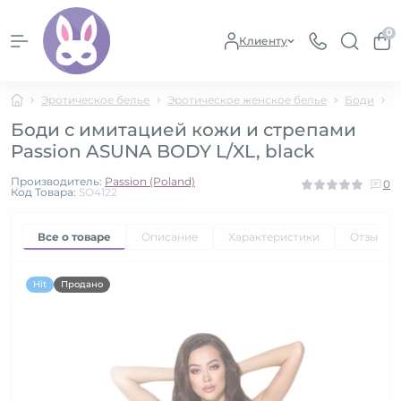
0
Клиенту
Эротическое белье
Эротическое женское белье
Боди
Б
Боди с имитацией кожи и стрепами
Passion ASUNA BODY L/XL, black
Производитель:
Passion (Poland)
0
Код Товара:
SO4122
Все о товаре
Описание
Характеристики
Отзывы
Hit
Продано