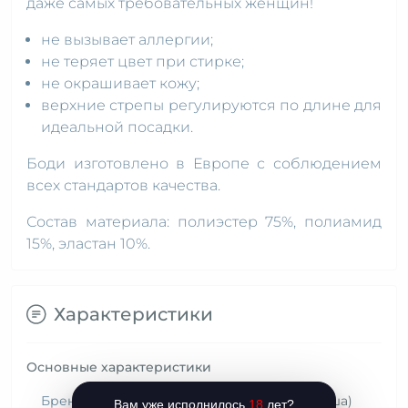
даже самых требовательных женщин!
не вызывает аллергии;
не теряет цвет при стирке;
не окрашивает кожу;
верхние стрепы регулируются по длине для
идеальной посадки.
Боди изготовлено в Европе с соблюдением
всех стандартов качества.
Состав материала: полиэстер 75%, полиамид
15%, эластан 10%.
Характеристики
Основные характеристики
Бренд (Страна)
Passion (Польша)
Вам уже исполнилось
18
лет?