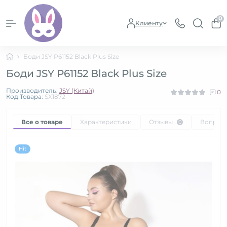
0
Клиенту
Боди JSY P61152 Black Plus Size
Боди JSY P61152 Black Plus Size
Производитель:
JSY (Китай)
0
Код Товара:
SX1872
Все о товаре
Характеристики
Отзывы
Вопрос
0
Hit