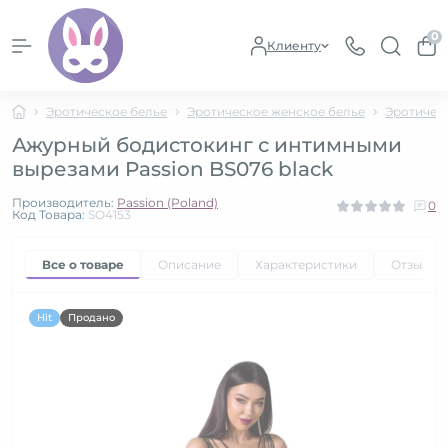
0
Клиенту
Эротическое белье
Эротическое женское белье
Эротичес
Ажурный бодистокинг с интимными
вырезами Passion BS076 black
Производитель:
Passion (Poland)
0
Код Товара:
SO4153
Все о товаре
Описание
Характеристики
Отзывы
Hit
Продано