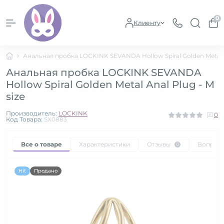
0
Клиенту
Анальная пробка LOCKINK SEVANDA Hollow Spiral Golden Metal An
Анальная пробка LOCKINK SEVANDA
Hollow Spiral Golden Metal Anal Plug - M
size
Производитель:
LOCKINK
0
Код Товара:
SX0883
Все о товаре
Характеристики
Отзывы
Вопрос
0
Hit
Продано