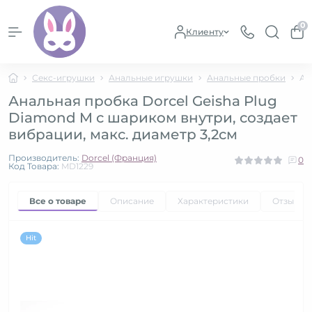
0
Клиенту
Секс-игрушки
Анальные игрушки
Анальные пробки
Ан
Анальная пробка Dorcel Geisha Plug
Diamond M с шариком внутри, создает
вибрации, макс. диаметр 3,2см
Производитель:
Dorcel (Франция)
0
Код Товара:
MD1229
Все о товаре
Описание
Характеристики
Отзывы
Hit