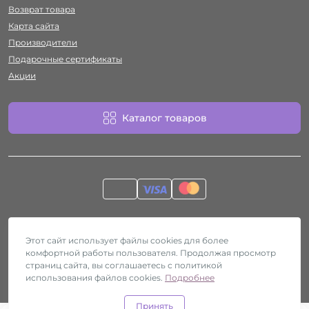
Возврат товара
Карта сайта
Производители
Подарочные сертификаты
Акции
Каталог товаров
Работает на
ocStore
Секс-шоп Htyvka © 2026
Этот сайт использует файлы cookies для более
комфортной работы пользователя. Продолжая просмотр
страниц сайта, вы соглашаетесь с политикой
использования файлов cookies.
Подробнее
Принять