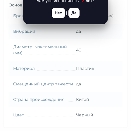
Вам уже исполнилось
18
лет?
Основные характеристики
Нет
|
Да
Бренд (Страна)
Dorcel (Франция)
Вибрация
да
Диаметр: максимальный
40
(мм)
Материал
Пластик
Смещенный центр тяжести
да
Страна происхождения
Китай
Цвет
Черный