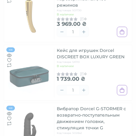
режимов
Код товара: SO1730
В наличии
0
3 969.00 ₴
Кейс для игрушек Dorcel
Hit
DISCREET BOX LUXURY GREEN
Код товара: SX1110
В наличии
0
1 739.00 ₴
Вибратор Dorcel G-STORMER с
Hit
возвратно-поступательным
движением головки,
стимуляция точки G
Код товара: SO2842