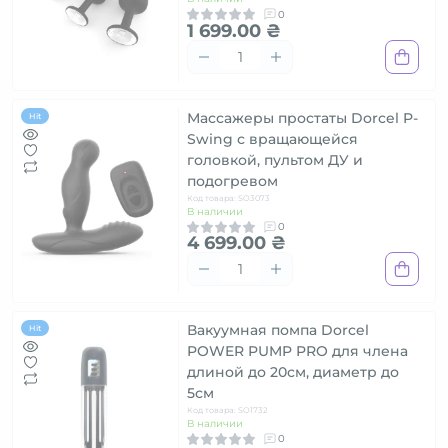
0
1 699.00 ₴
Массажеры простаты Dorcel P-
Hit
Swing с вращающейся
головкой, пультом ДУ и
подогревом
Код товара: SO3073
В наличии
0
4 699.00 ₴
Вакуумная помпа Dorcel
Hit
POWER PUMP PRO для члена
длиной до 20см, диаметр до
5см
Код товара: SO1732
В наличии
0