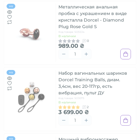
Металлическая анальная
Hit
пробка с украшением в виде
кристалла Dorcel - Diamond
Plug Rose Gold S
Код товара: SO5534
В наличии
0
989.00 ₴
Набор вагинальных шариков
Hit
Dorcel Training Balls, диам.
3,4см, вес 20-117гр, есть
вибрация, пульт ДУ
Код товара: SO3075
В наличии
2
3 699.00 ₴
Мощный вибромассажер
Hit