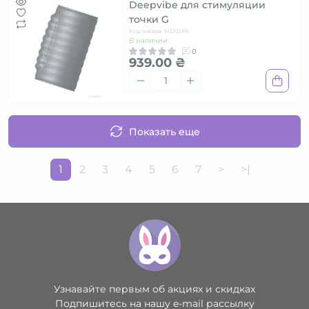
Deepvibe для стимуляции
точки G
Код товара: MD0388
В наличии
0
939.00 ₴
Показать еще
1
2
3
4
5
6
7
>
>|
Узнавайте первым об акциях и скидках
Подпишитесь на нашу e-mail рассылку