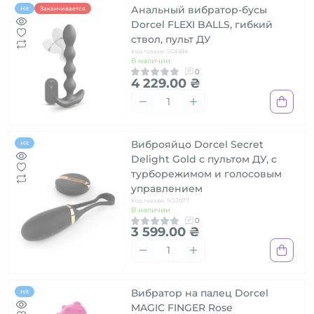
Анальный вибратор-бусы
Hit
Заканчивается
Dorcel FLEXI BALLS, гибкий
ствол, пульт ДУ
Код товара: SO6818
В наличии
0
4 229.00 ₴
Виброяйцо Dorcel Secret
Hit
Delight Gold с пультом ДУ, с
турборежимом и голосовым
управлением
Код товара: SO3077
В наличии
0
3 599.00 ₴
Вибратор на палец Dorcel
Hit
MAGIC FINGER Rose