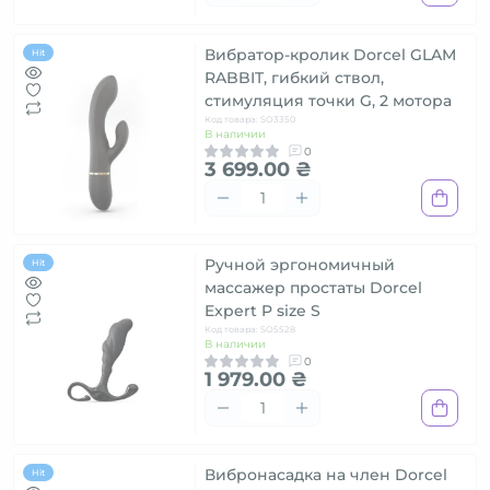
Вибратор-кролик Dorcel GLAM
Hit
RABBIT, гибкий ствол,
стимуляция точки G, 2 мотора
Код товара: SO3350
В наличии
0
3 699.00 ₴
Ручной эргономичный
Hit
массажер простаты Dorcel
Expert P size S
Код товара: SO5528
В наличии
0
1 979.00 ₴
Вибронасадка на член Dorcel
Hit