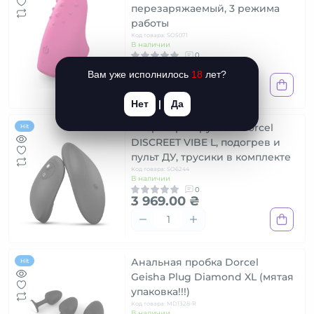
перезаряжаемый, 3 режима
работы
Код товара: SO5071
В наличии
0
1 639.00 ₴
Вам уже исполнилось
18
лет?
Нет
|
Да
Вибратор в трусики Dorcel
Hit
DISCREET VIBE L, подогрев и
пульт ДУ, трусики в комплекте
Код товара: SO6244
В наличии
0
3 969.00 ₴
Анальная пробка Dorcel
Hit
Geisha Plug Diamond XL (мятая
упаковка!!!)
Код товара: MD1328-R
В наличии