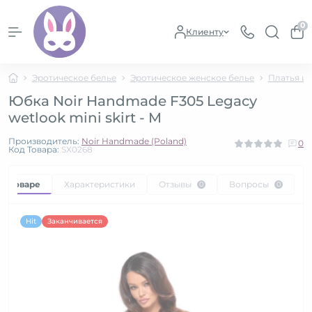
0
Клиенту
Эротическое белье
Эротическое женское белье
Платья и
Юбка Noir Handmade F305 Legacy
wetlook mini skirt - M
Производитель:
Noir Handmade (Poland)
0
Код Товара:
SX0268
 о товаре
Характеристики
Отзывы
Вопросы
0
0
Hit
Заканчивается