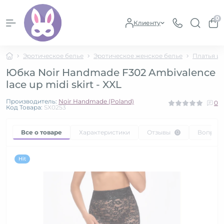
0
Клиенту
Эротическое белье
Эротическое женское белье
Платья и
Юбка Noir Handmade F302 Ambivalence
lace up midi skirt - XXL
Производитель:
Noir Handmade (Poland)
0
Код Товара:
SX0253
Все о товаре
Характеристики
Отзывы
Вопрос
0
Hit