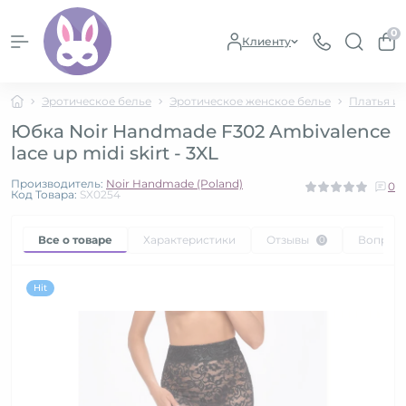
0
Клиенту
Эротическое белье
Эротическое женское белье
Платья и
Юбка Noir Handmade F302 Ambivalence
lace up midi skirt - 3XL
Производитель:
Noir Handmade (Poland)
0
Код Товара:
SX0254
Все о товаре
Характеристики
Отзывы
Вопрос
0
Hit