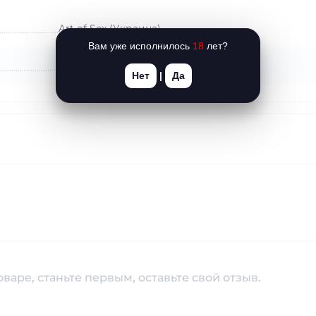
Art of Sex (Украина)
Вам уже исполнилось
18
лет?
Украина
Нет
|
Да
варе, станьте первым, оставьте свой отзыв.