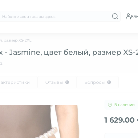
Кл
й, размер XS-2XL
x - Jasmine, цвет белый, размер XS-
82
рактеристики
Отзывы
Вопросы
0
0
В наличии
1 629.00