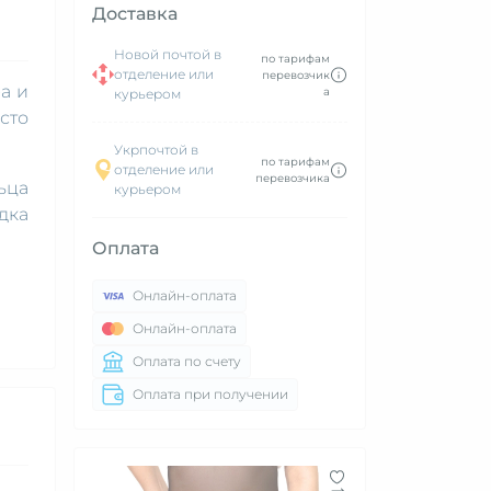
Доставка
Новой почтой в
по тарифам
отделение или
перевозчик
а и
а
курьером
сто
Укрпочтой в
по тарифам
отделение или
перевозчика
ьца
курьером
дка
Оплата
Онлайн-оплата
Онлайн-оплата
Оплата по счету
Оплата при получении