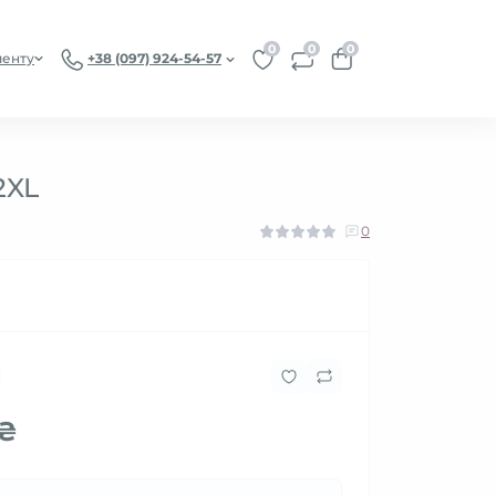
0
0
0
иенту
+38 (097) 924-54-57
2XL
0
 ₴