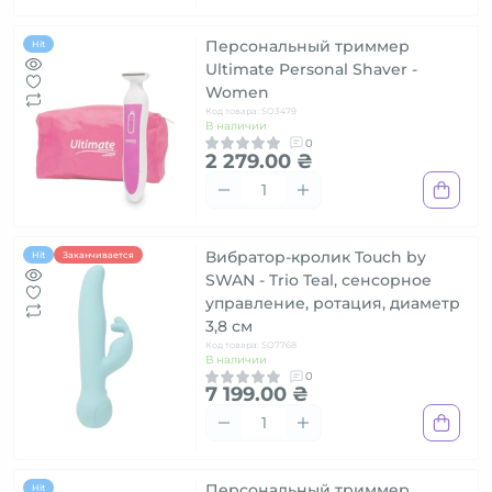
Персональный триммер
Hit
Ultimate Personal Shaver -
Women
Код товара: SO3479
В наличии
0
2 279.00 ₴
Вибратор-кролик Touch by
Hit
Заканчивается
SWAN - Trio Teal, сенсорное
управление, ротация, диаметр
3,8 см
Код товара: SO7768
В наличии
0
7 199.00 ₴
Персональный триммер
Hit