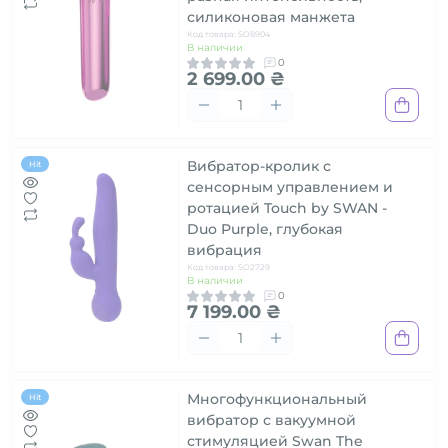
силиконовая манжета
Код товара: SO8904
В наличии
0
2 699.00 ₴
Вибратор-кролик с
Hit
сенсорным управлением и
ротацией Touch by SWAN -
Duo Purple, глубокая
вибрация
Код товара: SO2729
В наличии
0
7 199.00 ₴
Многофункциональный
Hit
вибратор с вакуумной
стимуляцией Swan The