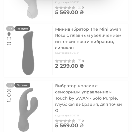
Код товара: SO2732
0
5 569.00 ₴
Минивибратор The Mini Swan
Hit
Продано
Rose с плавным увеличением
интенсивности вибрации,
силикон
Код товара: SO2734
0
2 299.00 ₴
Вибратор-кролик с
Hit
Продано
сенсорным управлением
Touch by SWAN - Solo Purple,
глубокая вибрация, для точки
G
Код товара: SO2731
0
5 569.00 ₴