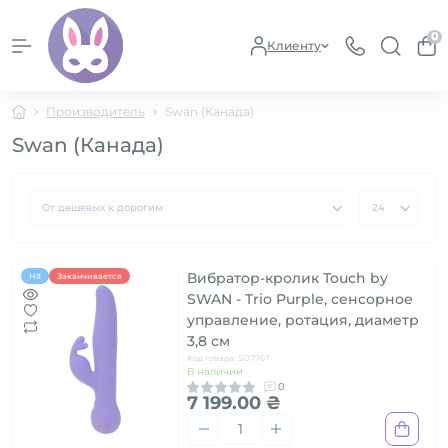
0
Клиенту
Производитель
Swan (Канада)
Swan (Канада)
Вибратор-кролик Touch by
Hit
Заканчивается
SWAN - Trio Purple, сенсорное
управление, ротация, диаметр
3,8 см
Код товара: SO7767
В наличии
0
7 199.00 ₴