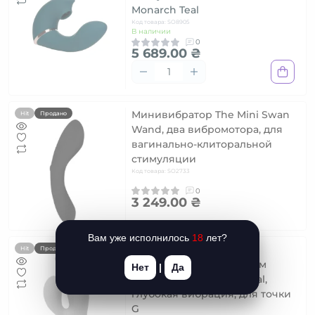
Monarch Teal
Код товара: SO8905
В наличии
0
5 689.00 ₴
Минивибратор The Mini Swan
Hit
Продано
Wand, два вибромотора, для
вагинально-клиторальной
стимуляции
Код товара: SO2733
0
3 249.00 ₴
Вам уже исполнилось
18
лет?
Вибратор-кролик с
Hit
Продано
сенсорным управлением
Нет
|
Да
Touch by SWAN - Solo Teal,
глубокая вибрация, для точки
G