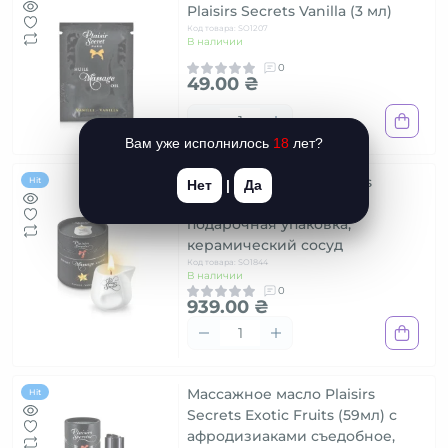
Plaisirs Secrets Vanilla (3 мл)
Код товара: SO1207
В наличии
0
49.00 ₴
Вам уже исполнилось
18
лет?
Массажная свеча Plaisirs
Hit
Нет
|
Да
Secrets Vanilla (80 мл)
подарочная упаковка,
керамический сосуд
Код товара: SO1844
В наличии
0
939.00 ₴
Массажное масло Plaisirs
Hit
Secrets Exotic Fruits (59мл) с
афродизиаками съедобное,