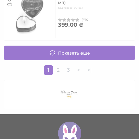
мл)
Код товара: SO1864
0
399.00 ₴
Показать еще
1
2
3
>
>|