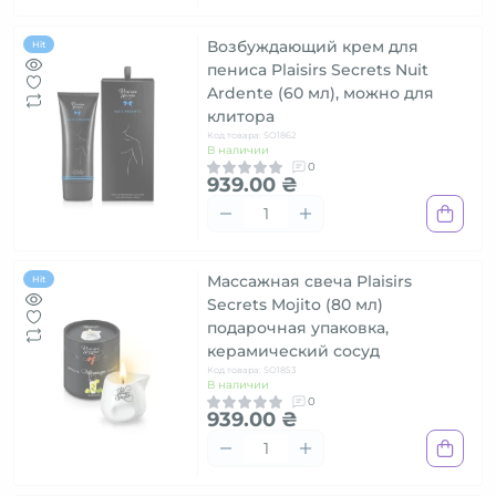
Возбуждающий крем для
Hit
пениса Plaisirs Secrets Nuit
Ardente (60 мл), можно для
клитора
Код товара: SO1862
В наличии
0
939.00 ₴
Массажная свеча Plaisirs
Hit
Secrets Mojito (80 мл)
подарочная упаковка,
керамический сосуд
Код товара: SO1853
В наличии
0
939.00 ₴