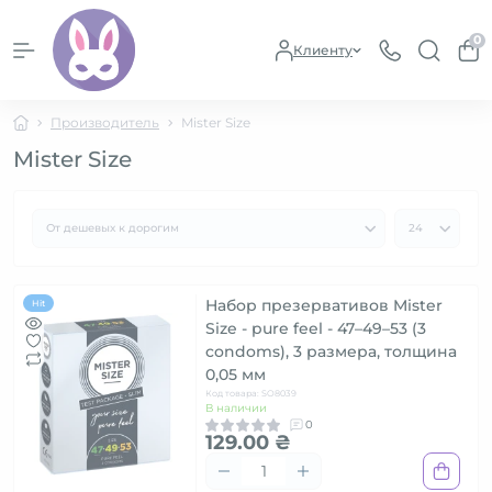
0
Клиенту
Производитель
Mister Size
Mister Size
Набор презервативов Mister
Hit
Size - pure feel - 47–49–53 (3
condoms), 3 размера, толщина
0,05 мм
Код товара: SO8039
В наличии
0
129.00 ₴