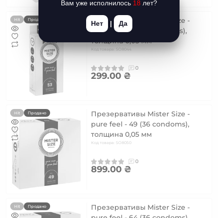
Вам уже исполнилось
18
лет?
Презервативы Mister Size -
Hit
Продано
Нет
|
Да
pure feel - 53 (10 condoms),
толщина 0,05 мм
Код товара: SO8044
0
299.00 ₴
Презервативы Mister Size -
Hit
Продано
pure feel - 49 (36 condoms),
толщина 0,05 мм
Код товара: SO8050
0
899.00 ₴
Презервативы Mister Size -
Hit
Продано
pure feel - 64 (36 condoms),