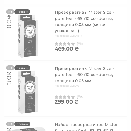
Презервативы Mister Size -
Hit
Продано
pure feel - 69 (10 condoms),
толщина 0,05 мм (мятая
упаковка!!!)
Код товара: SO8048-R
0
469.00 ₴
Презервативы Mister Size -
Hit
Продано
pure feel - 60 (10 condoms),
толщина 0,05 мм
Код товара: SO8046
0
299.00 ₴
Набор презервативов Mister
Hit
Продано
Size - pure feel - 53–57–60 (3