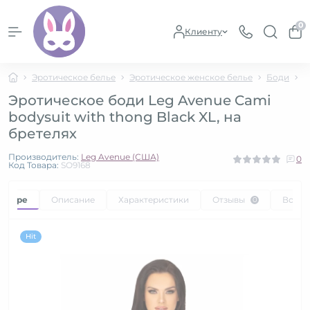
0
Клиенту
Эротическое белье
Эротическое женское белье
Боди
Э
Эротическое боди Leg Avenue Cami
bodysuit with thong Black XL, на
бретелях
Производитель:
Leg Avenue (США)
0
Код Товара:
SO9168
товаре
Описание
Характеристики
Отзывы
Вопр
0
Hit