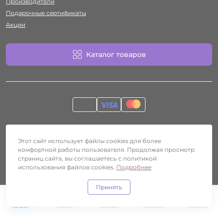
Производители
Подарочные сертификаты
Акции
Каталог товаров
Работает на
ocStore
Секс-шоп Htyvka © 2026
Этот сайт использует файлы cookies для более
комфортной работы пользователя. Продолжая просмотр
страниц сайта, вы соглашаетесь с политикой
использования файлов cookies.
Подробнее
Принять
0
0
Каталог
Главная
Закладки
Сравнить
Контакты