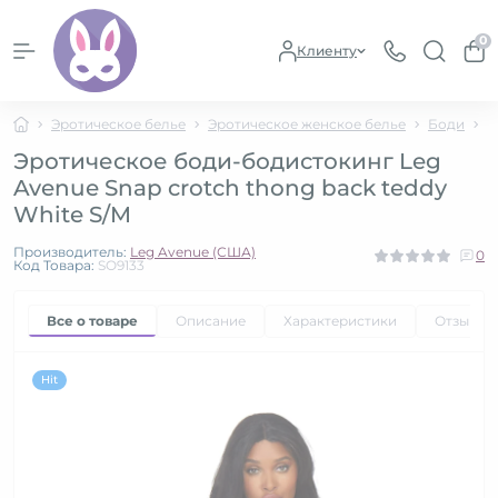
0
Клиенту
Эротическое белье
Эротическое женское белье
Боди
Э
Эротическое боди-бодистокинг Leg
Avenue Snap crotch thong back teddy
White S/M
Производитель:
Leg Avenue (США)
0
Код Товара:
SO9133
Все о товаре
Описание
Характеристики
Отзывы
Hit