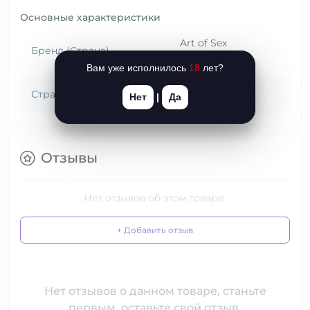
Основные характеристики
Art of Sex
Бренд (Страна)
(Украина)
Вам уже исполнилось
18
лет?
Страна происхождения
Украина
Нет
|
Да
Отзывы
Нет отзывов об этом товаре.
+ Добавить отзыв
Нет отзывов о данном товаре, станьте
первым, оставьте свой отзыв.