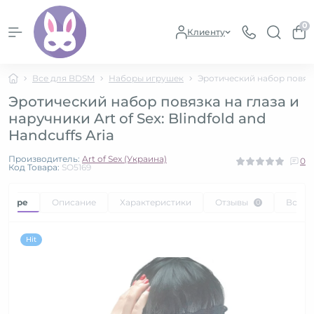
0
Клиенту
Все для BDSM
Наборы игрушек
Эротический набор повязка 
Эротический набор повязка на глаза и
наручники Art of Sex: Blindfold and
Handcuffs Aria
Производитель:
Art of Sex (Украина)
0
Код Товара:
SO5169
товаре
Описание
Характеристики
Отзывы
Вопр
0
Hit