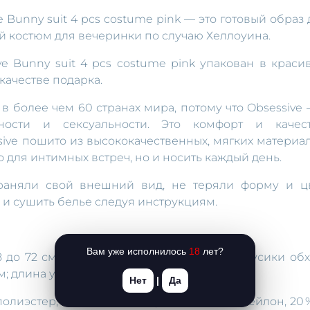
 Bunny suit 4 pcs costume pink — это готовый образ 
й костюм для вечеринки по случаю Хеллоуина.
e Bunny suit 4 pcs costume pink упакован в краси
качестве подарка.
в более чем 60 странах мира, потому что Obsessive 
нности и сексуальности. Это комфорт и качест
ssive пошито из высококачественных, мягких материал
о для интимных встреч, но и носить каждый день.
раняли свой внешний вид, не теряли форму и цв
 и сушить белье следуя инструкциям.
Вам уже исполнилось
18
лет?
8 до 72 см, обхват талии: от 60 до 62 см; трусики об
м; длина ушек — 18 см.
Нет
|
Да
полиэстер, 12 % — эластан; чулки — 80 % — нейлон, 20