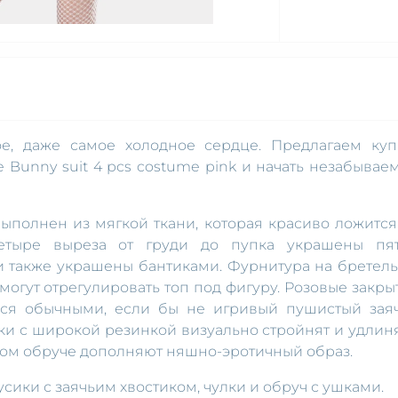
е, даже самое холодное сердце. Предлагаем куп
e Bunny suit 4 pcs costume pink и начать незабывае
ыполнен из мягкой ткани, которая красиво ложится
Четыре выреза от груди до пупка украшены пя
 также украшены бантиками. Фурнитура на бретель
могут отрегулировать топ под фигуру. Розовые закры
ься обычными, если бы не игривый пушистый зая
етки с широкой резинкой визуально стройнят и удлин
ом обруче дополняют няшно-эротичный образ.
русики с заячьим хвостиком, чулки и обруч с ушками.