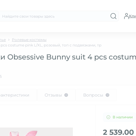
Кл
лье
Ролевые костюмы
pcs costume pink L/XL, розовый, топ с подвязками, тр
Obsessive Bunny suit 4 pcs costume
5
рактеристики
Отзывы
Вопросы
0
0
В наличии
2 539.00