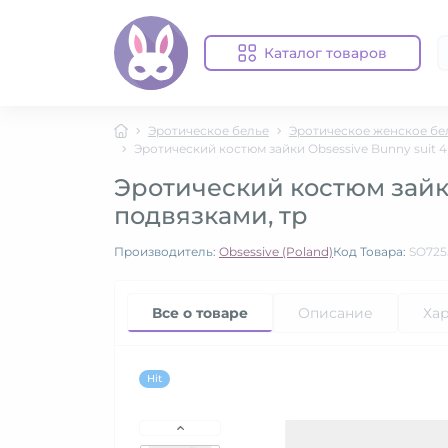
Каталог товаров
Эротическое белье
Эротическое женское бе
Эротический костюм зайки Obsessive Bunny suit 4 
Эротический костюм зайки 
подвязками, тр
Производитель:
Obsessive (Poland)
Код Товара:
SO725
Все о товаре
Описание
Ха
Hit