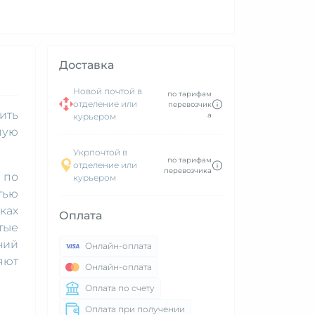
Доставка
Новой почтой в
по тарифам
отделение или
перевозчик
ить
а
курьером
мую
Укрпочтой в
по тарифам
отделение или
перевозчика
 по
курьером
тью
ках
Оплата
тые
чий
Онлайн-оплата
яют
Онлайн-оплата
Оплата по счету
Оплата при получении