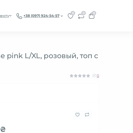
0
0
0
иенту
+38 (097) 924-54-57
 pink L/XL, розовый, топ с
0
 ₴