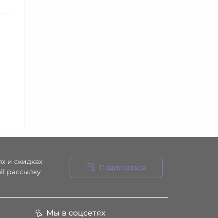
х и скидках
Подписаться
il рассылку
ния
Мы в соцсетях