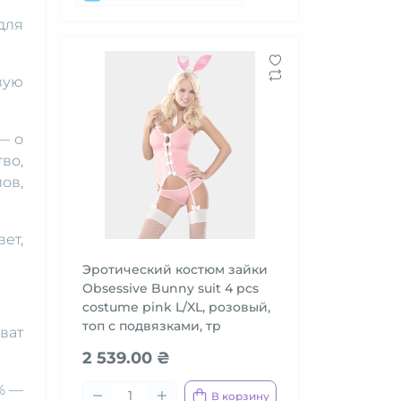
для
вую
— о
во,
ов,
ет,
Эротический костюм зайки
Obsessive Bunny suit 4 pcs
costume pink L/XL, розовый,
топ с подвязками, тр
хват
2 539.00 ₴
 % —
В корзину