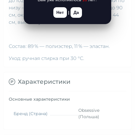
до 102 см, длина юбки — 21 см, обхват юбки по
низу — 59 см, резинка стрингов — от 70 до 90
Нет
|
Да
см, окружность резинки чулок — от 28 до 44
см, высота чулок – 66 см.
Состав: 89 % — полиэстер, 11 % — эластан.
Уход: ручная стирка при 30 °C.
Характеристики
Основные характеристики
Obsessive
Бренд (Страна)
(Польша)