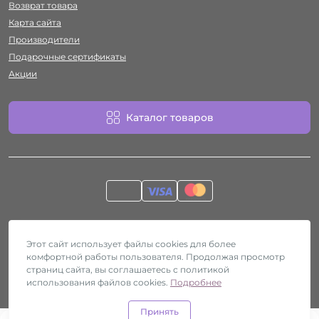
Возврат товара
Карта сайта
Производители
Подарочные сертификаты
Акции
Каталог товаров
Работает на
ocStore
Секс-шоп Htyvka © 2026
Этот сайт использует файлы cookies для более
комфортной работы пользователя. Продолжая просмотр
страниц сайта, вы соглашаетесь с политикой
использования файлов cookies.
Подробнее
Принять