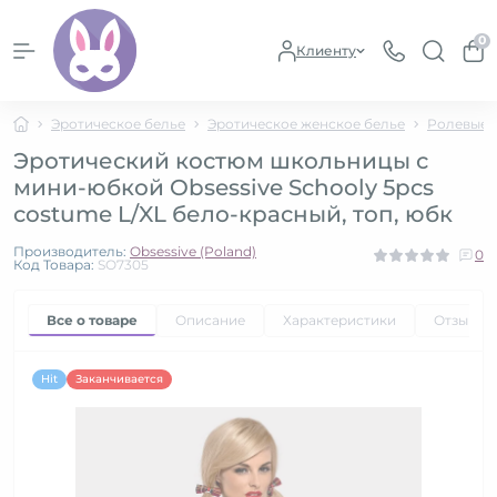
0
Клиенту
Эротическое белье
Эротическое женское белье
Ролевые 
Эротический костюм школьницы с
мини-юбкой Obsessive Schooly 5pcs
costume L/XL бело-красный, топ, юбк
Производитель:
Obsessive (Poland)
0
Код Товара:
SO7305
Все о товаре
Описание
Характеристики
Отзывы
Hit
Заканчивается