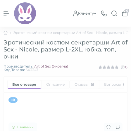
0
Клиенту
Эротический костюм секретарши Art of Sex - Nicole, размер L-2XL
Эротический костюм секретарши Art of
Sex - Nicole, размер L-2XL, юбка, топ,
очки
Производитель:
Art of Sex (Україна)
0
Код Товара:
SX3347
Все о товаре
Описание
Отзывы
Вопросы
0
0
Hit
В наличии