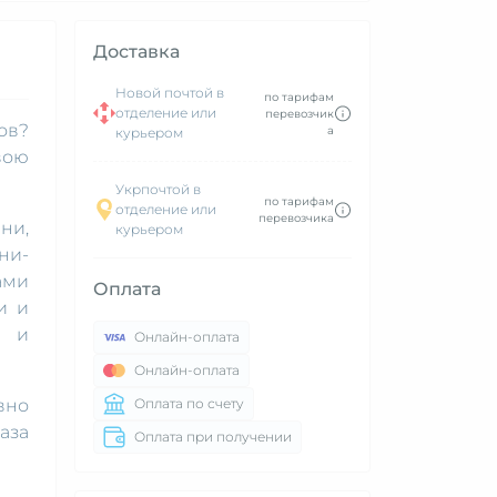
Доставка
Новой почтой в
по тарифам
отделение или
перевозчик
ов?
а
курьером
вою
Укрпочтой в
по тарифам
отделение или
перевозчика
ни,
курьером
ни-
ами
Оплата
и и
и и
Онлайн-оплата
Онлайн-оплата
вно
Оплата по счету
аза
Оплата при получении