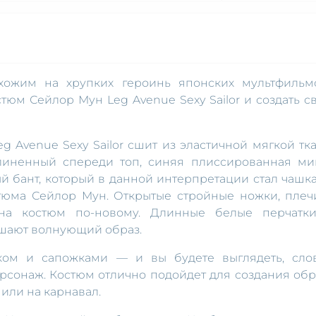
охожим на хрупких героинь японских мультфильм
тюм Сейлор Мун Leg Avenue Sexy Sailor и создать с
 Avenue Sexy Sailor сшит из эластичной мягкой тка
длиненный спереди топ, синяя плиссированная ми
й бант, который в данной интерпретации стал чашк
тюма Сейлор Мун. Открытые стройные ножки, плеч
ь на костюм по-новому. Длинные белые перчатк
шают волнующий образ.
ком и сапожками — и вы будете выглядеть, сло
рсонаж. Костюм отлично подойдет для создания обр
или на карнавал.