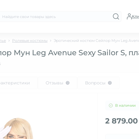
Кл
лье
Ролевые костюмы
Эротический костюм Сейлор Мун Leg Avenue 
 Мун Leg Avenue Sexy Sailor S, пл
6
рактеристики
Отзывы
Вопросы
0
0
В наличии
2 879.00