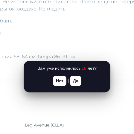
е. Не используйте отбеливатель. Чтобы вещь не потер
рытом воздухе. Не гладить.
бант.
.
талия 58–64 см, бедра 86–91 см.
Вам уже исполнилось
18
лет?
Нет
|
Да
Leg Avenue (США)