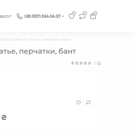
0
0
0
иенту
+38 (097) 924-54-57
Sexy Sailor S, платье, перчатки, бант
атье, перчатки, бант
0
 ₴