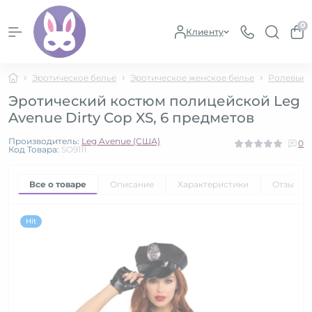
0
Клиенту
Эротическое белье
Эротическое женское белье
Ролевые 
Эротический костюм полицейской Leg
Avenue Dirty Cop XS, 6 предметов
Производитель:
Leg Avenue (США)
0
Код Товара:
SO9111
Все о товаре
Описание
Характеристики
Отзывы
Hit