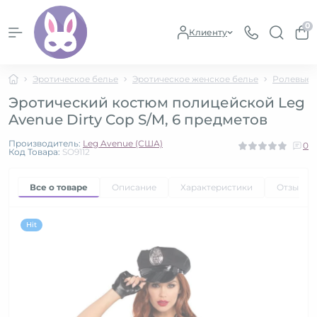
0
Клиенту
Эротическое белье
Эротическое женское белье
Ролевые 
Эротический костюм полицейской Leg
Avenue Dirty Cop S/M, 6 предметов
Производитель:
Leg Avenue (США)
0
Код Товара:
SO9112
Все о товаре
Описание
Характеристики
Отзывы
Hit