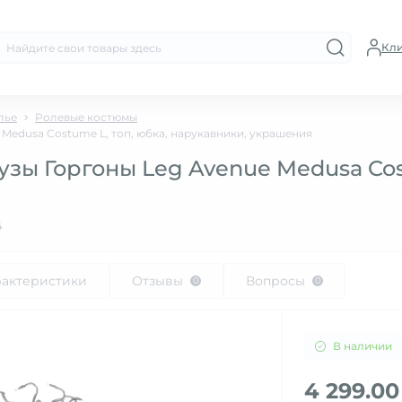
Кл
лье
Ролевые костюмы
Medusa Costume L, топ, юбка, нарукавники, украшения
ы Горгоны Leg Avenue Medusa Cost
4
рактеристики
Отзывы
Вопросы
0
0
В наличии
4 299.00