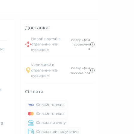
Доставка
Новой почтой в
по тарифам
отделение или
перевозчик
ем
а
курьером
Укрпочтой в
по тарифам
отделение или
перевозчика
курьером
з
Оплата
Онлайн-оплата
Онлайн-оплата
на
Оплата по счету
Оплата при получении