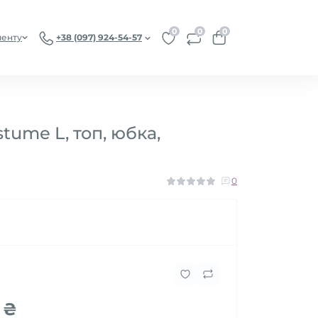
0
0
0
иенту
+38 (097) 924-54-57
ume L, топ, юбка,
0
 ₴