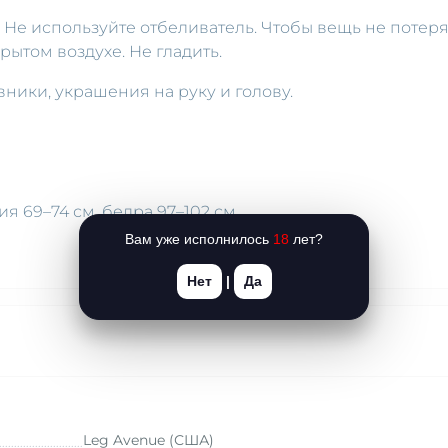
е. Не используйте отбеливатель. Чтобы вещь не потер
рытом воздухе. Не гладить.
авники, украшения на руку и голову.
лия 69–74 см, бедра 97–102 см.
Вам уже исполнилось
18
лет?
Нет
|
Да
Leg Avenue (США)