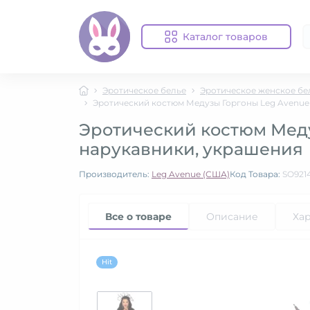
Каталог товаров
Эротическое белье
Эротическое женское бе
Эротический костюм Медузы Горгоны Leg Avenue 
Эротический костюм Медуз
нарукавники, украшения
Производитель:
Leg Avenue (США)
Код Товара:
SO921
Все о товаре
Описание
Ха
Hit