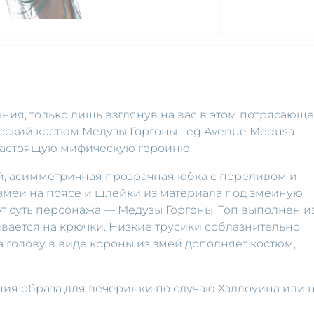
ния, только лишь взглянув на вас в этом потрясающ
еский костюм Медузы Горгоны Leg Avenue Medusa
 настоящую мифическую героиню.
й, асимметричная прозрачная юбка с переливом и
 змеи на поясе и шлейки из материала под змеиную
т суть персонажа — Медузы Горгоны. Топ выполнен и
ивается на крючки. Низкие трусики соблазнительно
 голову в виде короны из змей дополняет костюм,
ния образа для вечеринки по случаю Хэллоуина или 