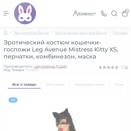
0
Клиенту
Эротическое белье
Эротическое женское белье
Ролевые 
Эротический костюм кошечки-
госпожи Leg Avenue Mistress Kitty XS,
перчатки, комбинезон, маска
Производитель:
Leg Avenue (США)
0
Код Товара:
SO9199
Все о товаре
Описание
Характеристики
Отзывы
Hit