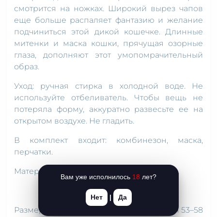
смотрится на ножках. Широкий вырез чапов
еще больше распаляет фантазию и желание
подчиниться этой дикой кошечке. Длинные
митенки и маска кошки, прячущая озорные
глаза, дополняют этот умопомрачительный
образ.
Уход: ручная стирка в холодной воде. Не
используйте отбеливатель. Чтобы вещь не
потеряла форму, аккуратно развесьте ее на
открытом воздухе. Не гладить.
В комплект входит: комбинезон, маска,
перчатки.
Материал: 90 % полиэстер, 10 % спандекс.
Вам уже исполнилось
18
лет?
Нет
|
Да
Размер XS: грудь 76–81 см, чашка A, талия 53–58