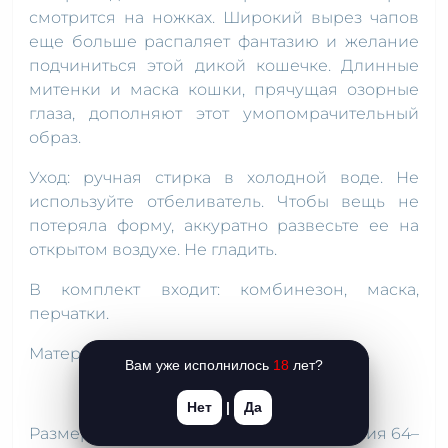
смотрится на ножках. Широкий вырез чапов
еще больше распаляет фантазию и желание
подчиниться этой дикой кошечке. Длинные
митенки и маска кошки, прячущая озорные
глаза, дополняют этот умопомрачительный
образ.
Уход: ручная стирка в холодной воде. Не
используйте отбеливатель. Чтобы вещь не
потеряла форму, аккуратно развесьте ее на
открытом воздухе. Не гладить.
В комплект входит: комбинезон, маска,
перчатки.
Материал: 90 % полиэстер, 10 % спандекс.
Вам уже исполнилось
18
лет?
Нет
|
Да
Размер M: грудь 86–91 см, чашка В–С, талия 64–