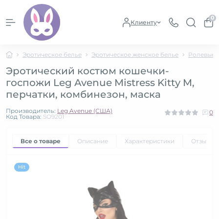
0
Клиенту
Эротическое белье
Эротическое женское белье
Ролевые 
Эротический костюм кошечки-
госпожи Leg Avenue Mistress Kitty M,
перчатки, комбинезон, маска
Производитель:
Leg Avenue (США)
0
Код Товара:
SO9201
Все о товаре
Описание
Характеристики
Отзывы
Hit