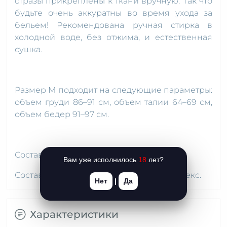
стразы прикреплены к ткани вручную. Так что
будьте очень аккуратны во время ухода за
бельем! Рекомендована ручная стирка в
холодной воде, без отжима, и естественная
сушка.
Размер М подходит на следующие параметры:
объем груди 86–91 см, объем талии 64–69 см,
объем бедер 91–97 см.
Состав бра: 84 % нейлон, 16 % спандекс.
Вам уже исполнилось
18
лет?
Состав стрингов: 86 % нейлон, 14 % спандекс.
Нет
|
Да
Характеристики