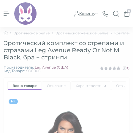
0
Клиенту
Эротическое белье
Эротическое женское белье
Комплект
Эротический комплект со стрепами и
стразами Leg Avenue Ready Or Not M
Black, бра + стринги
Производитель:
Leg Avenue (США)
0
Код Товара:
SO8006
Все о товаре
Описание
Характеристики
Отзывы
Hit