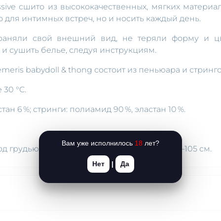
ssive сшито из высококачественных, мягких материал
о для интимных встреч, но и носить каждый день.
раняли свой внешний вид, не теряли форму и цв
и сушить белье, следуя инструкциям.
eris babydoll & thong состоит из пеньюара и стринго
 30 °C.
тан 6 %; стринги: полиамид 90 %, эластан 10 %.
Вам уже исполнилось
18
лет?
од грудью 74–80 см, талия 74–83 см, бедра 95–105 см.
Нет
|
Да