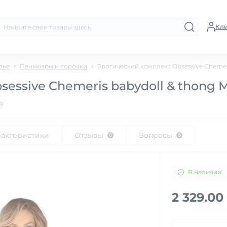
Кл
лье
Пеньюары и сорочки
Эротический комплект Obsessive Chemeri
essive Chemeris babydoll & thong 
9
рактеристики
Отзывы
Вопросы
0
0
В наличии
2 329.00