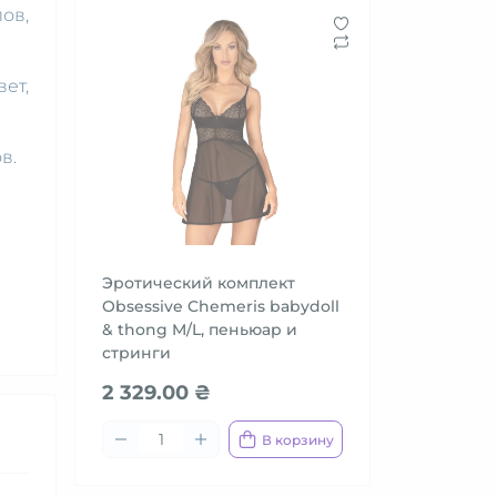
ов,
ет,
в.
Эротический комплект
Obsessive Chemeris babydoll
& thong M/L, пеньюар и
стринги
2 329.00 ₴
В корзину