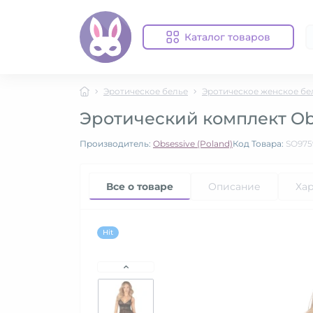
Каталог товаров
Эротическое белье
Эротическое женское бе
Эротический комплект Obs
Производитель:
Obsessive (Poland)
Код Товара:
SO975
Все о товаре
Описание
Ха
Hit