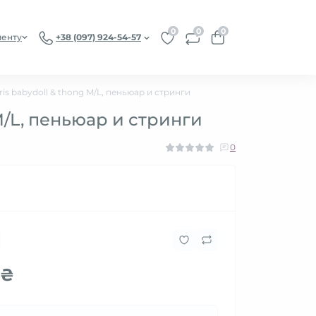
0
0
0
иенту
+38 (097) 924-54-57
s babydoll & thong M/L, пеньюар и стринги
M/L, пеньюар и стринги
0
 ₴