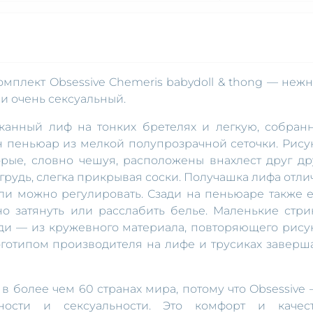
мплект Obsessive Chemeris babydoll & thong — нежн
и очень сексуальный.
канный лиф на тонких бретелях и легкую, собран
 пеньюар из мелкой полупрозрачной сеточки. Рису
рые, словно чешуя, расположены внахлест друг дру
грудь, слегка прикрывая соски. Получашка лифа отли
ли можно регулировать. Сзади на пеньюаре также е
о затянуть или расслабить белье. Маленькие стри
ади — из кружевного материала, повторяющего рису
оготипом производителя на лифе и трусиках заверш
в более чем 60 странах мира, потому что Obsessive 
нности и сексуальности. Это комфорт и качест