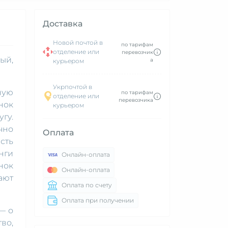
Доставка
Новой почтой в
по тарифам
отделение или
перевозчик
ый,
а
курьером
Укрпочтой в
ную
по тарифам
отделение или
перевозчика
нок
курьером
гу.
чно
Оплата
сть
нги
Онлайн-оплата
нок
Онлайн-оплата
ают
Оплата по счету
Оплата при получении
— о
во,