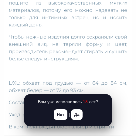
пошито из высококачественных, мягких
материалов, потому его можно надевать не
только для интимных встреч, но и носить
каждый день.
Чтобы нежные изделия долго сохраняли свой
внешний вид, не теряли форму и цвет,
производитель рекомендует стирать и сушить
белье следуя инструкциям.
L/XL: обхват под грудью — от 64 до 84 см,
обхват бедер — от 72 до 93 см.
Вам уже исполнилось
18
лет?
Состав: 44 %- полиамид, 56 % — эластан.
Уход: ручная стирка при 30 °C.
Нет
|
Да
В комплект входят бюстгальтер и стринги