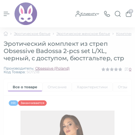
0
Клиенту
Эротическое белье
Эротическое женское белье
Комплект
Эротический комплект из стреп
Obsessive Badossa 2-pcs set L/XL,
черный, с доступом, бюстгальтер, стр
Производитель:
Obsessive (Poland)
0
Код Товара:
SO7218
Все о товаре
Описание
Характеристики
Отзывы
Hit
Заканчивается