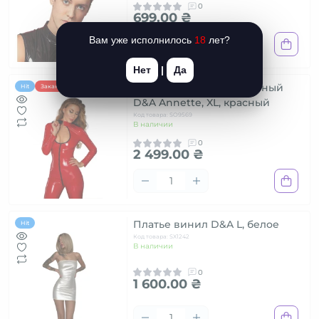
0
699.00 ₴
Вам уже исполнилось
18
лет?
Нет
|
Да
Комбинезон лакированный
Hit
Заканчивается
D&A Annette, XL, красный
Код товара: SO9569
В наличии
0
2 499.00 ₴
Платье винил D&A L, белое
Hit
Код товара: SX1242
В наличии
0
1 600.00 ₴