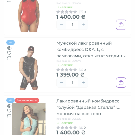
Код товара: SO6752
В наличии
0
1 400.00 ₴
Мужской лакированный
Hit
комбидресс D&A, L, с
лампасами, открытые ягодицы
Код товара: SO9576
В наличии
0
1 399.00 ₴
Лакированный комбидресс
Hit
Заканчивается
голубой “Дерзкая Стелла” L,
молния на все тело
Код товара: SO5622
В наличии
0
1 400.00 ₴