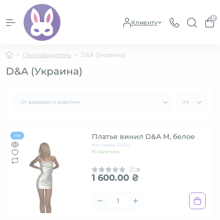
0
Клиенту
Производитель
D&A (Украина)
D&A (Украина)
Платье винил D&A M, белое
Hit
Код товара: SX1241
В наличии
0
1 600.00 ₴