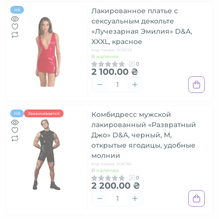
Лакированное платье с
Hit
сексуальным декольте
«Лучезарная Эмилия» D&A,
XXXL, красное
Код товара: SO9358
В наличии
0
2 100.00 ₴
Комбидресс мужской
Hit
Заканчивается
лакированный «Развратный
Джо» D&A, черный, М,
открытые ягодицы, удобные
молнии
Код товара: SO6746
В наличии
0
2 200.00 ₴