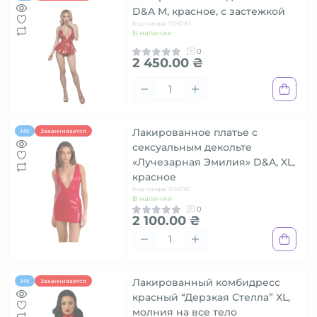
D&A M, красное, с застежкой
Код товара: SO8283
В наличии
0
2 450.00 ₴
Лакированное платье с
Hit
Заканчивается
сексуальным декольте
«Лучезарная Эмилия» D&A, XL,
красное
Код товара: SO6761
В наличии
0
2 100.00 ₴
Лакированный комбидресс
Hit
Заканчивается
красный “Дерзкая Стелла” XL,
молния на все тело