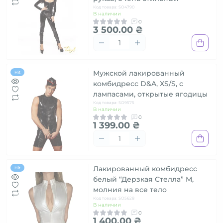
Код товара: SO4790
В наличии
0
3 500.00 ₴
Мужской лакированный
Hit
комбидресс D&A, XS/S, с
лампасами, открытые ягодицы
Код товара: SO9575
В наличии
0
1 399.00 ₴
Лакированный комбидресс
Hit
белый “Дерзкая Стелла” M,
молния на все тело
Код товара: SO5628
В наличии
0
1 400.00 ₴