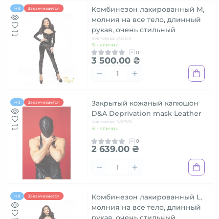
Комбинезон лакированный M,
Hit
Заканчивается
молния на все тело, длинный
рукав, очень стильный
Код товара: SO3519
В наличии
0
3 500.00 ₴
Закрытый кожаный капюшон
Hit
Заканчивается
D&A Deprivation mask Leather
Код товара: SO9560
В наличии
0
2 639.00 ₴
Комбинезон лакированный L,
Hit
Заканчивается
молния на все тело, длинный
рукав, очень стильный