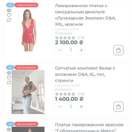
Лакированное платье с
Hit
Заканчивается
сексуальным декольте
«Лучезарная Эмилия» D&A,
XXL, красное
Код товара: SO9357
В наличии
0
2 100.00 ₴
Сетчатый комплект белья с
Hit
Заканчивается
воланами D&A, XL, топ,
стринги
Код товара: SO9356
В наличии
0
1 400.00 ₴
Платье лакированное красное
Hit
Заканчивается
“Соблазнительница Марго”