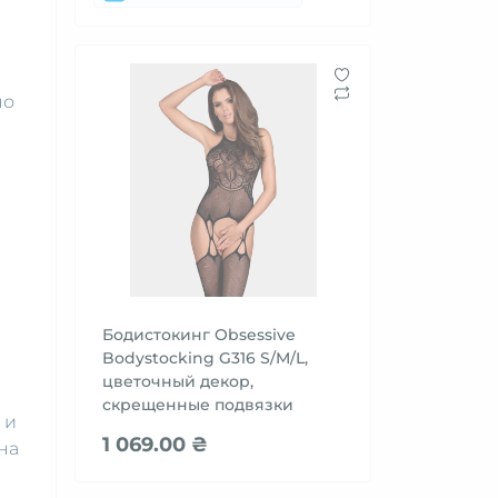
но
е
Бодистокинг Obsessive
Bodystocking G316 S/M/L,
цветочный декор,
скрещенные подвязки
 и
1 069.00 ₴
на