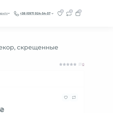
0
0
0
иенту
+38 (097) 924-54-57
декор, скрещенные
0
 ₴