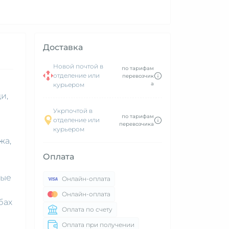
Доставка
Новой почтой в
по тарифам
отделение или
перевозчик
а
курьером
и,
Укрпочтой в
по тарифам
отделение или
перевозчика
курьером
жа,
Оплата
ные
Онлайн-оплата
Онлайн-оплата
бах
Оплата по счету
Оплата при получении