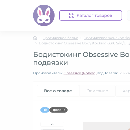
Каталог товаров
Эротическое белье
Эротическое женское бе
Бодистокинг Obsessive Bodystocking G316 S/M/L,
Бодистокинг Obsessive Bo
подвязки
Производитель:
Obsessive (Poland)
Код Товара:
SO72
Все о товаре
Описание
Ха
Hit
Продано