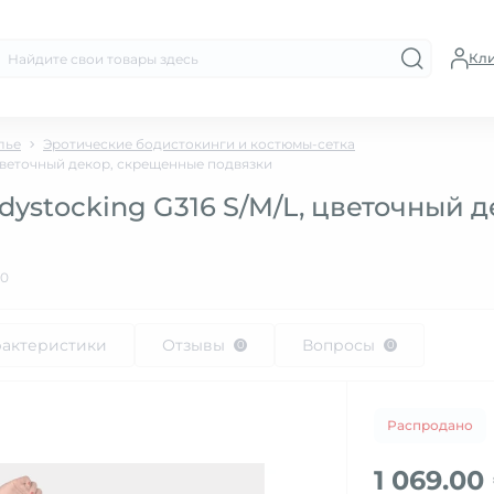
Кл
лье
Эротические бодистокинги и костюмы-сетка
 цветочный декор, скрещенные подвязки
dystocking G316 S/M/L, цветочный 
40
рактеристики
Отзывы
Вопросы
0
0
Распродано
1 069.00