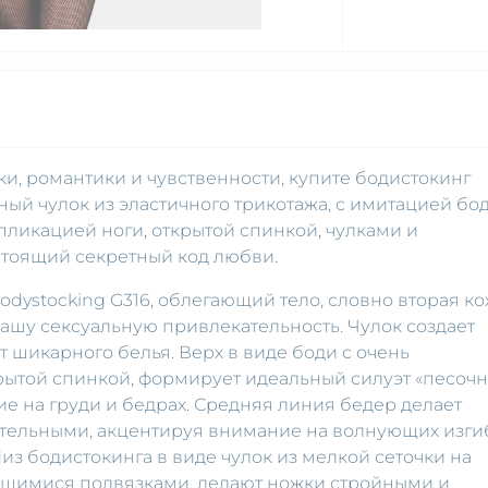
и, романтики и чувственности, купите бодистокинг
тный чулок из эластичного трикотажа, с имитацией бод
ликацией ноги, открытой спинкой, чулками и
тоящий секретный код любви.
odystocking G316, облегающий тело, словно вторая ко
 вашу сексуальную привлекательность. Чулок создает
 шикарного белья. Верх в виде боди с очень
рытой спинкой, формирует идеальный силуэт «песоч
е на груди и бедрах. Средняя линия бедер делает
тельными, акцентируя внимание на волнующих изги
из бодистокинга в виде чулок из мелкой сеточки на
щимися подвязками, делают ножки стройными и