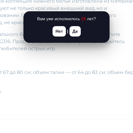
ся коллекция нижнего белья изготовлена из материа
руют не только красивый внешний вид, но и
овании. При правильном уходе изделия долго
Вам уже исполнилось
18
лет?
 не красятся и не вызывают аллергии.
Нет
|
Да
ального безумия? Начните прямо сейчас, купите
 G316. Просто открывайте коробку и наслаждайтесь
любителей острых игр.
 67 до 80 см; объем талии — от 64 до 83 см; объем бе
%