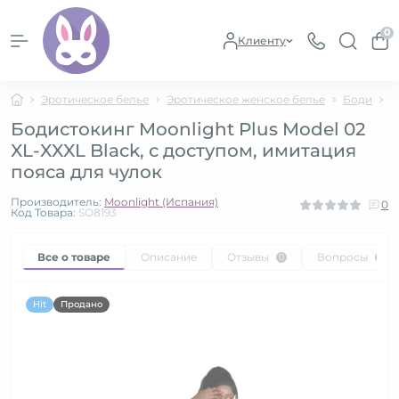
0
Клиенту
Эротическое белье
Эротическое женское белье
Боди
Б
Бодистокинг Moonlight Plus Model 02
XL-XXXL Black, с доступом, имитация
пояса для чулок
Производитель:
Moonlight (Испания)
0
Код Товара:
SO8193
Все о товаре
Описание
Отзывы
Вопросы
0
0
Hit
Продано