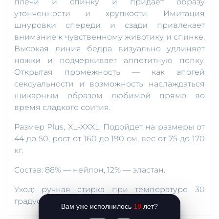
плечи и спинку и придает образу
утонченности и хрупкости. Имитация
шнуровки спереди и сзади привлекает
внимание к чувственному животику и спинке.
Высокая линия бедра визуально удлиняет
ножки и подчеркивает аппетитную попку.
Открытая промежность — как апогей
сексуальности и возможность наслаждаться
шикарным образом любимой прямо во
время сладкого соития.
Размер Plus, XL-XXXL: Подойдет на размеры от
44 до 50, рост от 160 до 190 см, вес от 75 до 170
кг.
Состав: 88% — нейлон, 12% — эластан.
Уход: ручная стирка при температуре 30
градусов.
Вам уже исполнилось
18
лет?