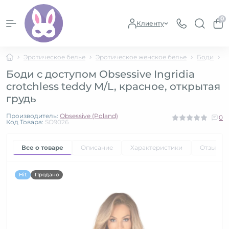
0
Клиенту
Эротическое белье
Эротическое женское белье
Боди
Б
Боди с доступом Obsessive Ingridia
crotchless teddy M/L, красное, открытая
грудь
Производитель:
Obsessive (Poland)
0
Код Товара:
SO9026
Все о товаре
Описание
Характеристики
Отзывы
Hit
Продано