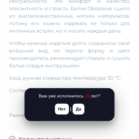
сексуальности. Это комфорт и качество,
элегантность и страсть. Белье Obsessive сшито
из высококачественных, мягких материалов,
потому его можно надевать не только для
интимных встреч, но и носить каждый день.
Чтобы нежные изделия долго сохраняли свой
внешний вид, не теряли форму и цвет,
производитель рекомендует стирать и сушить
белье следуя инструкциям.
Уход: ручная стирка при температуре 30 °C.
Состав: 90 % полиамид, 10 % эластан.
Вам уже исполнилось
18
лет?
Нет
|
Да
Размер M/L: обхват под грудью 68–84 см.