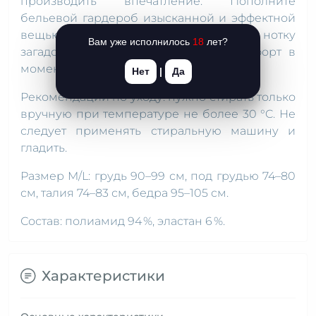
производить впечатление. Пополните
бельевой гардероб изысканной и эффектной
вещью. Она внесет в образ нотку
Вам уже исполнилось
18
лет?
загадочности и подарит нежный комфорт в
моменты сексуальной близости.
Нет
|
Да
Рекомендации по уходу: нужно стирать только
вручную при температуре не более 30 °C. Не
следует применять стиральную машину и
гладить.
Размер M/L: грудь 90–99 см, под грудью 74–80
см, талия 74–83 см, бедра 95–105 см.
Состав: полиамид 94 %, эластан 6 %.
Характеристики