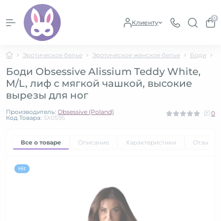
0
Клиенту
Эротическое белье
Эротическое женское белье
Боди
Б
Боди Obsessive Alissium Teddy White,
M/L, лиф с мягкой чашкой, высокие
вырезы для ног
Производитель:
Obsessive (Poland)
0
Код Товара:
SX0595
Все о товаре
Описание
Характеристики
Отзывы
Hit