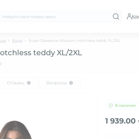
Кл
лье
Боди
Боди Obsessive Alissium crotchless teddy XL/2XL
otchless teddy XL/2XL
9
Отзывы
Вопросы
0
0
В наличии
1 939.00