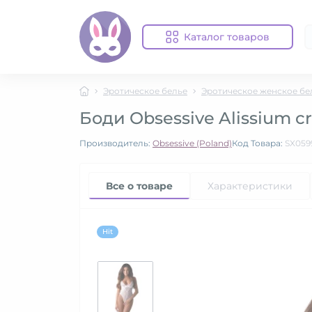
Каталог товаров
Эротическое белье
Эротическое женское бе
Боди Obsessive Alissium cr
Производитель:
Obsessive (Poland)
Код Товара:
SX059
Все о товаре
Характеристики
Hit