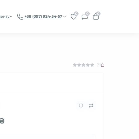
0
0
0
иенту
+38 (097) 924-54-57
0
 ₴