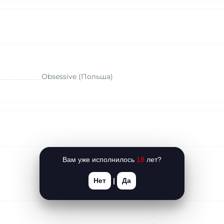
Obsessive (Польша)
Вам уже исполнилось
18
лет?
Нет
|
Да