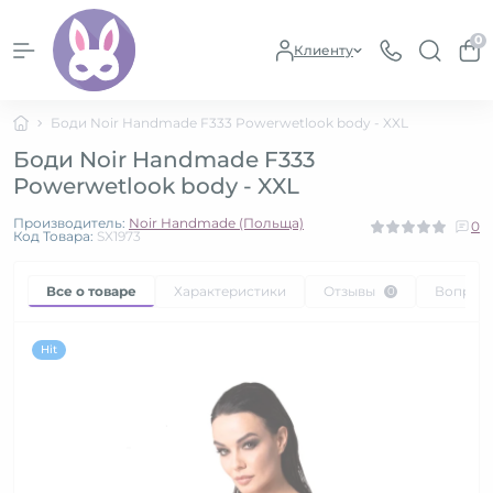
0
Клиенту
Боди Noir Handmade F333 Powerwetlook body - XXL
Боди Noir Handmade F333
Powerwetlook body - XXL
Производитель:
Noir Handmade (Польща)
0
Код Товара:
SX1973
Все о товаре
Характеристики
Отзывы
Вопрос
0
Hit