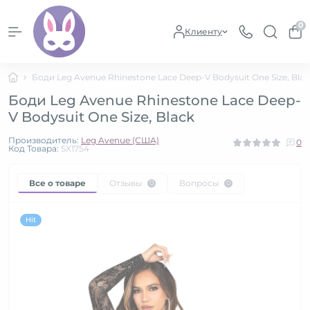
0
Клиенту
Боди Leg Avenue Rhinestone Lace Deep-V Bodysuit One Size, Blac
Боди Leg Avenue Rhinestone Lace Deep-
V Bodysuit One Size, Black
Производитель:
Leg Avenue (США)
0
Код Товара:
SX1754
Все о товаре
Отзывы
Вопросы
0
0
Hit