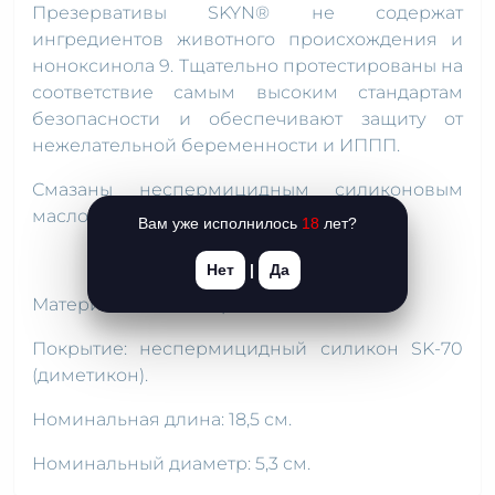
Презервативы SKYN® не содержат
ингредиентов животного происхождения и
ноноксинола 9. Тщательно протестированы на
соответствие самым высоким стандартам
безопасности и обеспечивают защиту от
нежелательной беременности и ИППП.
Смазаны неспермицидным силиконовым
маслом SK-70 (диметикон).
Вам уже исполнилось
18
лет?
Нет
|
Да
Материал: полиизопрен SKYNFEEL®.
Покрытие: неспермицидный силикон SK-70
(диметикон).
Номинальная длина: 18,5 см.
Номинальный диаметр: 5,3 см.