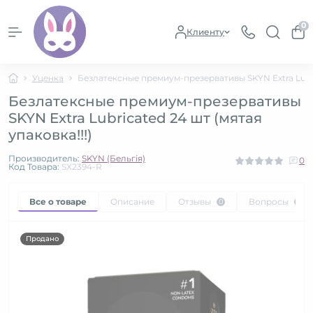
0
Клиенту
Уценка
Безлатексные премиум-презервативы SKYN Extra Lubric
Безлатексные премиум-презервативы
SKYN Extra Lubricated 24 шт (мятая
упаковка!!!)
Производитель:
SKYN (Бельгія)
0
Код Товара:
SX2394-R
Все о товаре
Описание
Отзывы
Вопросы
0
0
Продано