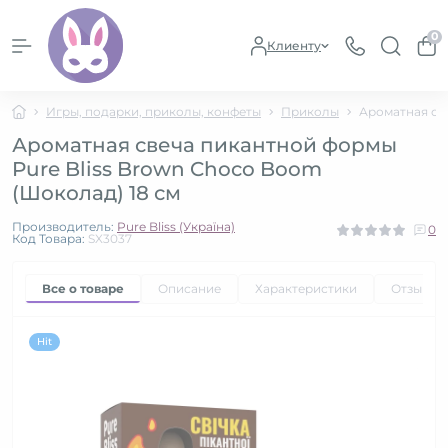
0
Клиенту
Игры, подарки, приколы, конфеты
Приколы
Ароматная св
Ароматная свеча пикантной формы
Pure Bliss Brown Choco Boom
(Шоколад) 18 см
Производитель:
Pure Bliss (Україна)
0
Код Товара:
SX3037
Все о товаре
Описание
Характеристики
Отзывы
Hit