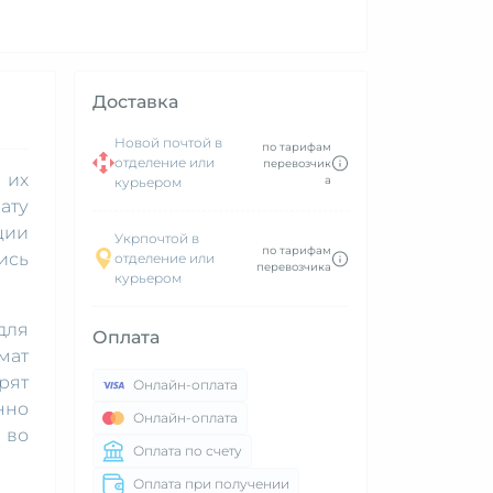
Доставка
Новой почтой в
по тарифам
отделение или
перевозчик
 их
а
курьером
ату
ции
Укрпочтой в
по тарифам
ись
отделение или
перевозчика
курьером
для
Оплата
мат
рят
Онлайн-оплата
нно
Онлайн-оплата
 во
Оплата по счету
Оплата при получении