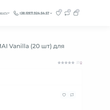
0
0
0
иенту
+38 (097) 924-54-57
 Vanilla (20 шт) для
0