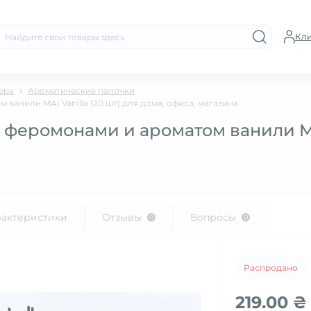
Кл
ера
Ароматические палочки
ванили MAI Vanilla (20 шт) для дома, офиса, магазина
феромонами и ароматом ванили MAI
рактеристики
Отзывы
Вопросы
0
0
Распродано
219.00 ₴