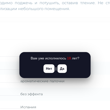
одимо поджечь и потушить, оставив тление. Не ст
матизации небольшого помещения.
феромоны
Вам уже исполнилось
18
лет?
MAI (Испания)
Нет
|
Да
ароматические палочки
без эффекта
Испания