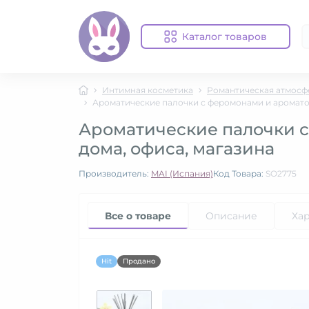
Каталог товаров
Интимная косметика
Романтическая атмосф
Ароматические палочки с феромонами и ароматом 
Ароматические палочки с 
дома, офиса, магазина
Производитель:
MAI (Испания)
Код Товара:
SO2775
Все о товаре
Описание
Ха
Hit
Продано