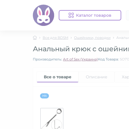
Каталог товаров
Все для BDSM
Ошейники, поводки
Анальн
Анальный крюк с ошейнико
Производитель:
Art of Sex (Украина)
Код Товара:
SO71
Все о товаре
Описание
Ха
Hit