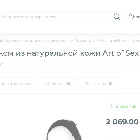
Кл
ый крюк с ошейником из натуральной кожи Art of Sex - Anal hook, Чер
м из натуральной кожи Art of Sex 
37
рактеристики
Отзывы
Вопросы
0
0
В наличии
2 069.00