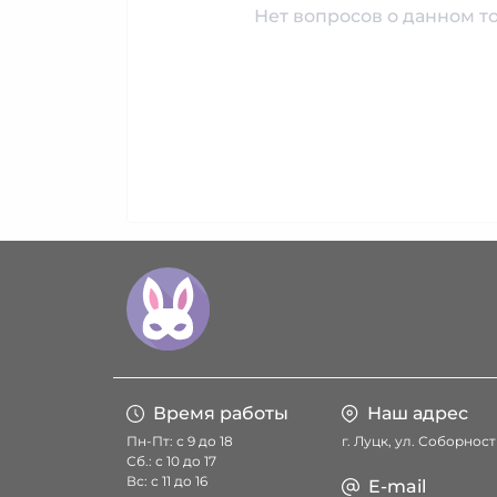
Нет вопросов о данном то
Время работы
Наш адрес
Пн-Пт: с 9 до 18
г. Луцк, ул. Соборност
Сб.: с 10 до 17
Вс: с 11 до 16
E-mail