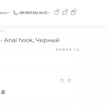
0
0
0
иенту
+38 (097) 924-54-57
ный
- Anal hook, Черный
0
 ₴