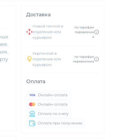
Доставка
Новой почтой в
по тарифам
отделение или
перевозчик
ных
а
курьером
ее.
ым.
Укрпочтой в
по тарифам
рту
отделение или
перевозчика
курьером
Оплата
Онлайн-оплата
Онлайн-оплата
Оплата по счету
Оплата при получении