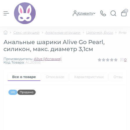
0
Клиенту
Секс-игрушки
Анальные игрушки
Цепочки, бусы
Анальн
Анальные шарики Alive Go Pearl,
силикон, макс. диаметр 3,1см
Производитель:
Alive (Испания)
0
Код Товара:
AL20393
Все о товаре
Описание
Характеристики
Отзывы
Hit
Продано