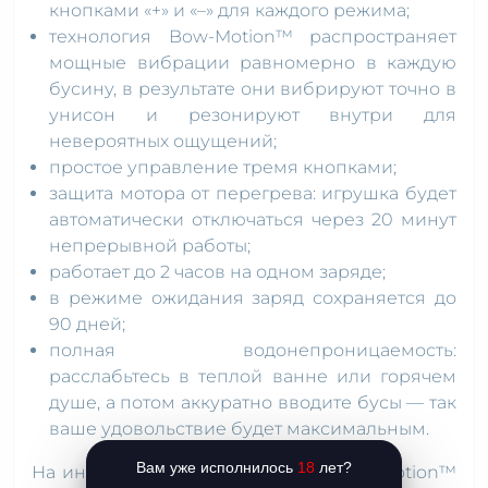
кнопками «+» и «–» для каждого режима;
технология Bow-Motion™ распространяет
мощные вибрации равномерно в каждую
бусину, в результате они вибрируют точно в
унисон и резонируют внутри для
невероятных ощущений;
простое управление тремя кнопками;
защита мотора от перегрева: игрушка будет
автоматически отключаться через 20 минут
непрерывной работы;
работает до 2 часов на одном заряде;
в режиме ожидания заряд сохраняется до
90 дней;
полная водонепроницаемость:
расслабьтесь в теплой ванне или горячем
душе, а потом аккуратно вводите бусы — так
ваше удовольствие будет максимальным.
Вам уже исполнилось
18
лет?
На инновационную технологию Bow-Motion™