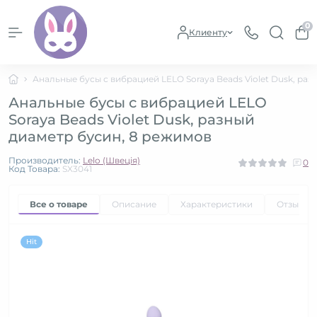
0
Клиенту
Анальные бусы с вибрацией LELO Soraya Beads Violet Dusk, ра
Анальные бусы с вибрацией LELO
Soraya Beads Violet Dusk, разный
диаметр бусин, 8 режимов
Производитель:
Lelo (Швеція)
0
Код Товара:
SX3041
Все о товаре
Описание
Характеристики
Отзывы
Hit