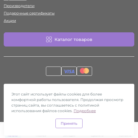
Производители
Подарочные сертификаты
Акции
Каталог товаров
Работает на
ocStore
Секс-шоп Htyvka © 2026
Этот сайт использует файлы cookies для более
комфортной работы пользователя. Продолжая просмотр
страниц сайта, вы соглашаетесь с политикой
использования файлов cookies.
Подробнее
Принять
0
0
Каталог
Главная
Закладки
Сравнить
Контакты