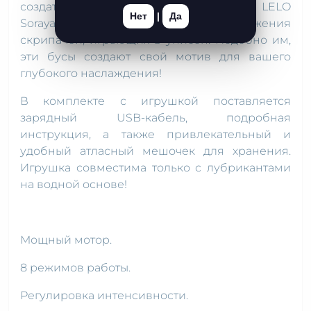
создателей анальных бус с вибрацией LELO
Нет
|
Да
Soraya Beads вдохновили искусные движения
скрипачей, играющих в унисон. Подобно им,
эти бусы создают свой мотив для вашего
глубокого наслаждения!
В комплекте с игрушкой поставляется
зарядный USB-кабель, подробная
инструкция, а также привлекательный и
удобный атласный мешочек для хранения.
Игрушка совместима только с лубрикантами
на водной основе!
Мощный мотор.
8 режимов работы.
Регулировка интенсивности.