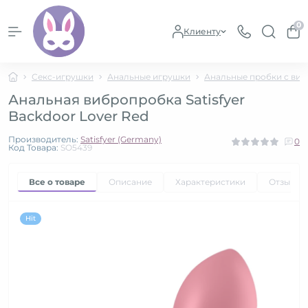
0
Клиенту
Секс-игрушки
Анальные игрушки
Анальные пробки с ви
Анальная вибропробка Satisfyer
Backdoor Lover Red
Производитель:
Satisfyer (Germany)
0
Код Товара:
SO5439
Все о товаре
Описание
Характеристики
Отзывы
Hit