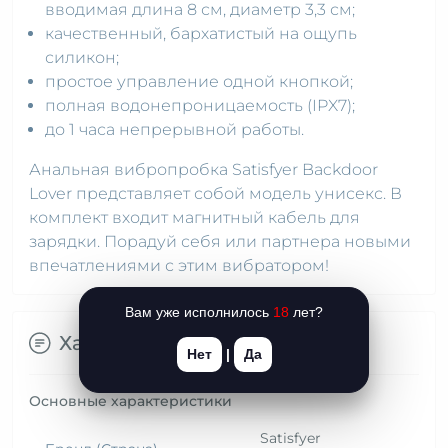
вводимая длина 8 см, диаметр 3,3 см;
качественный, бархатистый на ощупь
силикон;
простое управление одной кнопкой;
полная водонепроницаемость (IPX7);
до 1 часа непрерывной работы.
Анальная вибропробка Satisfyer Backdoor
Lover представляет собой модель унисекс. В
комплект входит магнитный кабель для
зарядки. Порадуй себя или партнера новыми
впечатлениями с этим вибратором!
Вам уже исполнилось
18
лет?
Характеристики
Нет
|
Да
Основные характеристики
Satisfyer