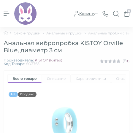
0
Клиенту
Секс-игрушки
Анальные игрушки
Анальные пробки с ви
Анальная вибропробка KISTOY Orville
Blue, диаметр 3 см
Производитель:
KISTOY (Китай)
0
Код Товара:
SO3765
Все о товаре
Описание
Характеристики
Отзывы
Hit
Продано