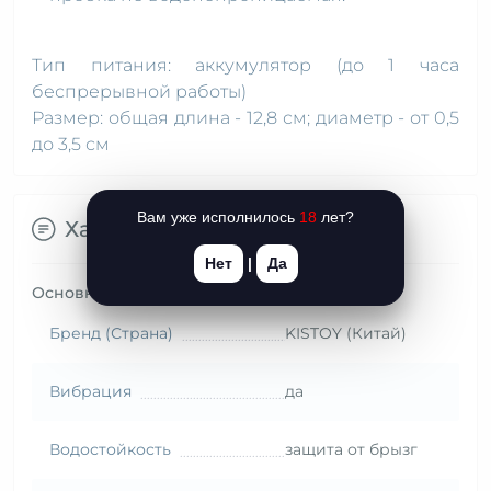
Тип питания: аккумулятор (до 1 часа
беспрерывной работы)
Размер: общая длина - 12,8 см; диаметр - от 0,5
до 3,5 см
Вам уже исполнилось
18
лет?
Характеристики
Нет
|
Да
Основные характеристики
Бренд (Страна)
KISTOY (Китай)
Вибрация
да
Водостойкость
защита от брызг