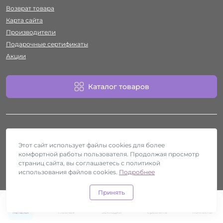
Возврат товара
Карта сайта
Производители
Подарочные сертификаты
Акции
Каталог товаров
Этот сайт использует файлы cookies для более
комфортной работы пользователя. Продолжая просмотр
Работает на
ocStore
страниц сайта, вы соглашаетесь с политикой
использования файлов cookies.
Секс-шоп Htyvka © 2026
Подробнее
Принять
0
0
Каталог
Главная
Закладки
Сравнить
Контакты