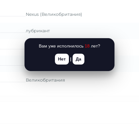
Nexus (Великобритания)
лубрикант
Вам уже исполнилось
18
лет?
без эффекта
Нет
|
Да
150
Великобритания