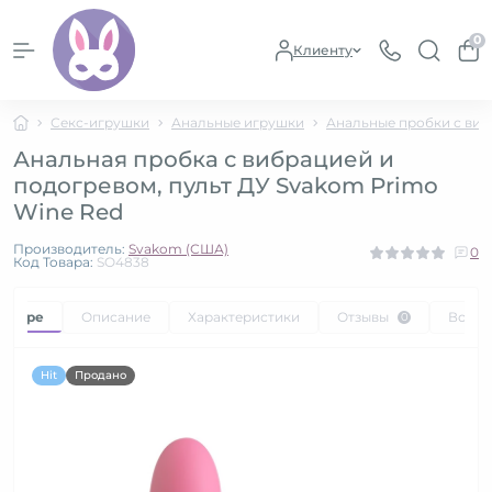
0
Клиенту
Секс-игрушки
Анальные игрушки
Анальные пробки с ви
Анальная пробка с вибрацией и
подогревом, пульт ДУ Svakom Primo
Wine Red
Производитель:
Svakom (США)
0
Код Товара:
SO4838
товаре
Описание
Характеристики
Отзывы
Вопр
0
Hit
Продано