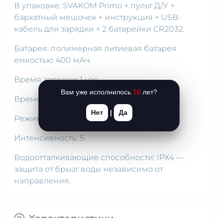
В упаковке: SVAKOM Primo + пульт Д/У +
бархатный мешочек + инструкция + USB-
кабель для зарядки + 2 батарейки CR2032.
Батарея: полимерная литиевая батарея
емкостью 400 мАч.
Время зарядки: 1 час.
Вам уже исполнилось
18
лет?
Время беспрерывной работы: 2 часа.
Нет
|
Да
Режимы: 5.
Интенсивность: 5.
Водоотталкивающие способности: IPX4 —
защита от брызг воды независимо от
направления.