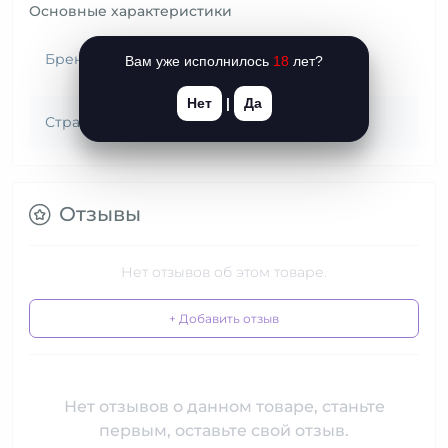
Основные характеристики
FeelzToys
Бренд (Страна)
Вам уже исполнилось
18
лет?
(Нидерланды)
Нет
|
Да
Страна происхождения
Китай
Отзывы
Нет отзывов об этом товаре.
+ Добавить отзыв
Нет отзывов о данном товаре, станьте
первым, оставьте свой отзыв.