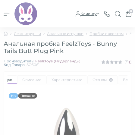
0
Клиенту
Секс-игрушки
Анальные игрушки
Пробки с хвостом
Ан
Анальная пробка FeelzToys - Bunny
Tails Butt Plug Pink
Производитель:
FeelzToys (Нидерланды)
0
Код Товара:
SO5061
товаре
Описание
Характеристики
Отзывы
Вопр
0
Hit
Продано