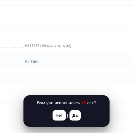
BUTTR (Нидерланды)
Китай
Вам уже исполнилось
18
лет?
Нет
|
Да