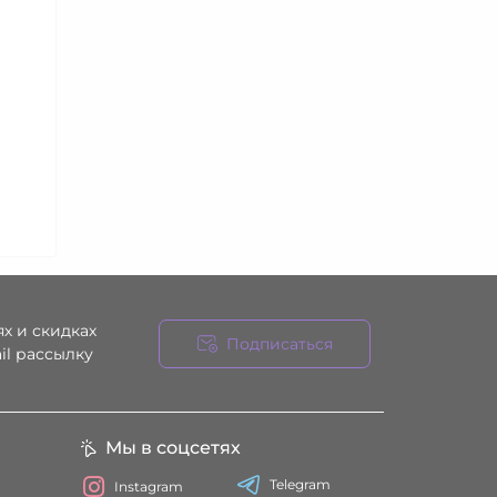
х и скидках
Подписаться
il рассылку
ния
Мы в соцсетях
Telegram
Instagram