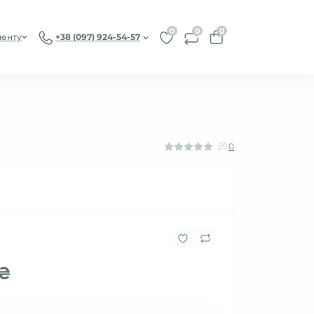
0
0
0
иенту
+38 (097) 924-54-57
0
 ₴