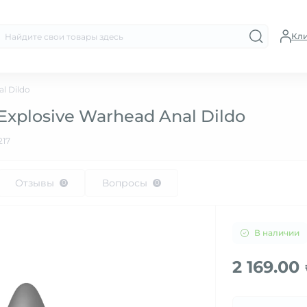
Кл
l Dildo
xplosive Warhead Anal Dildo
217
Отзывы
Вопросы
0
0
В наличии
2 169.00